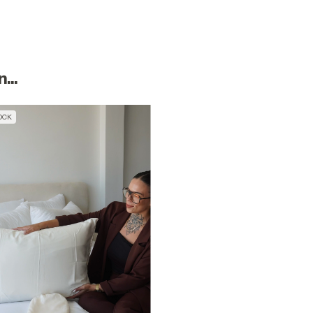
...
OCK