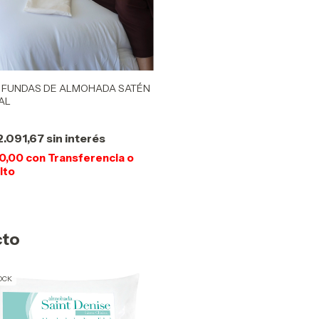
2 FUNDAS DE ALMOHADA SATÉN
AL
2.091,67
sin interés
70,00
con
Transferencia o
ito
cto
OCK