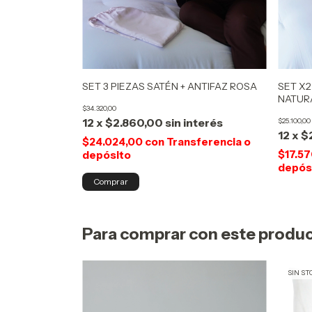
SET 3 PIEZAS SATÉN + ANTIFAZ ROSA
SET X
NATUR
$34.320,00
12
x
$2.860,00
sin interés
$25.100,00
12
x
$
$24.024,00
con
Transferencia o
$17.5
depósito
depós
Para comprar con este produ
SIN ST