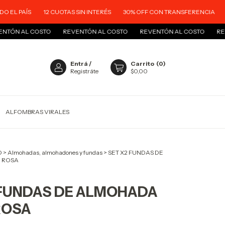
12 CUOTAS SIN INTERÉS
30% OFF CON TRANSFERENCIA
ENVÍOS A 
OSTO
REVENTÓN AL COSTO
REVENTÓN AL COSTO
REVENTÓN AL
Entrá
/
Carrito
(
0
)
Registráte
$0,00
ALFOMBRAS VIRALES
O
>
Almohadas, almohadones y fundas
>
SET X2 FUNDAS DE
 ROSA
 FUNDAS DE ALMOHADA
ROSA