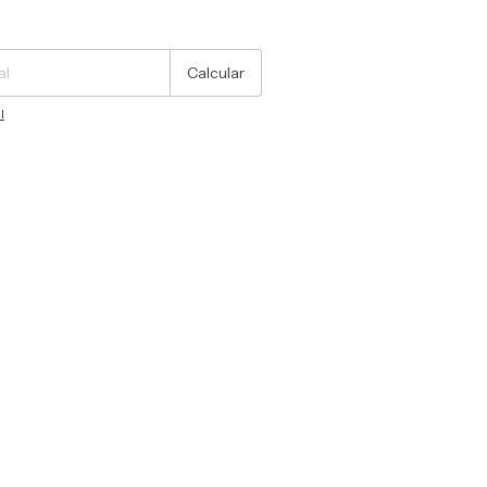
Cambiar CP
Calcular
l