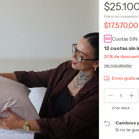
$25.10
Precio sin impuestos
$17.570,0
Cuotas SIN 
12
cuotas sin 
30% de descuen
Ver más detalles
Envío gratis
s
27
en stock
Cambios y
Si no te gu