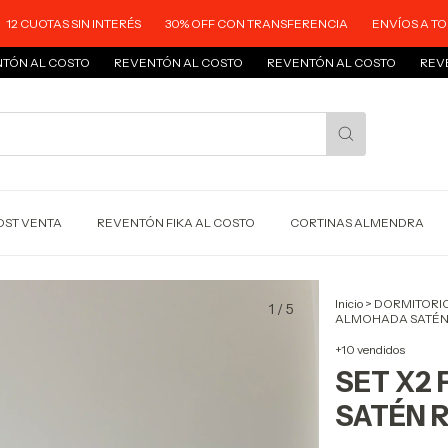
 SIN INTERÉS
30% OFF CON TRANSFERENCIA
ENVÍOS A TODO EL PAÍS
STO
REVENTÓN AL COSTO
REVENTÓN AL COSTO
REVENTÓN AL C
OST VENTA
REVENTÓN FIKA AL COSTO
CORTINAS ALMENDRA
Inicio
>
DORMITORI
1
/
5
ALMOHADA SATÉN
+10 vendidos
SET X2
SATÉN 