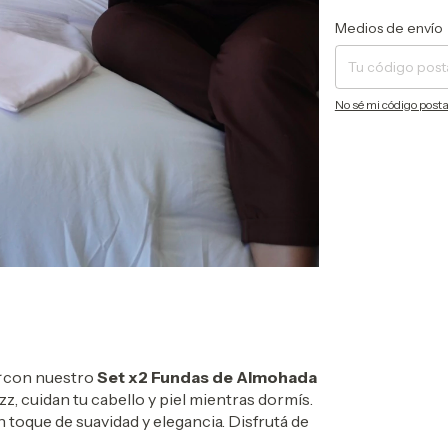
Entregas para el CP:
Medios de envío
No sé mi código posta
con nuestro
Set x2 Fundas de Almohada
zz, cuidan tu cabello y piel mientras dormís.
 toque de suavidad y elegancia. Disfrutá de