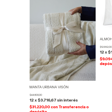
ALMOH
$12.992,00
12
x
$
$9.09
depós
MANTA URBANA VISÓN
$44.600,00
12
x
$3.716,67
sin interés
$31.220,00
con
Transferencia o
depósito