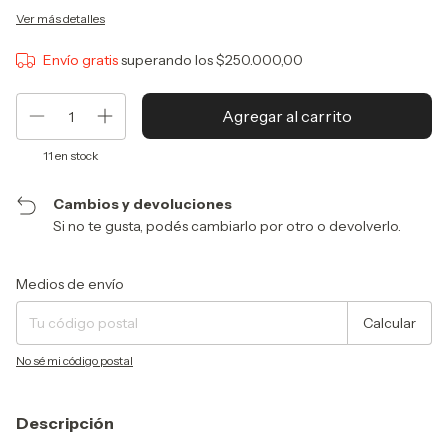
Ver más detalles
Envío gratis
superando los
$250.000,00
11
en stock
Cambios y devoluciones
Si no te gusta, podés cambiarlo por otro o devolverlo.
Entregas para el CP:
Cambiar CP
Medios de envío
Calcular
No sé mi código postal
Descripción