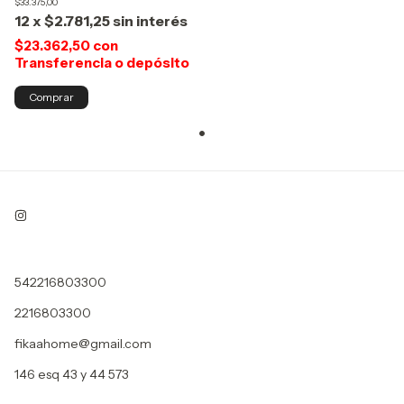
$33.375,00
12
x
$2.781,25
sin interés
$23.362,50
con
Transferencia o depósito
542216803300
2216803300
fikaahome@gmail.com
146 esq 43 y 44 573