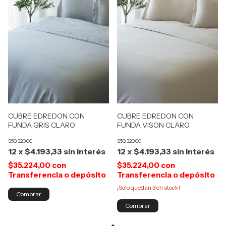
CUBRE EDREDON CON
CUBRE EDREDON CON
FUNDA GRIS CLARO
FUNDA VISON CLARO
$50.320,00
$50.320,00
12
x
$4.193,33
sin interés
12
x
$4.193,33
sin interés
$35.224,00
con
$35.224,00
con
Transferencia o depósito
Transferencia o depósito
¡Solo quedan
3
en stock!
Comprar
Comprar