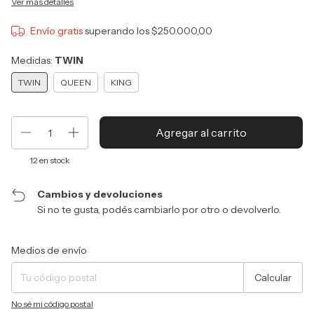
Ver más detalles
Envío gratis
superando los
$250.000,00
Medidas:
TWIN
TWIN
QUEEN
KING
12
en stock
Cambios y devoluciones
Si no te gusta, podés cambiarlo por otro o devolverlo.
Entregas para el CP:
Cambiar CP
Medios de envío
Calcular
No sé mi código postal