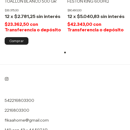
TOALLÓN BLANCO 500 GR
FESTON KING 600HQ
$33.375,00
$60.490,00
12
x
$2.781,25
sin interés
12
x
$5.040,83
sin interés
$23.362,50
con
$42.343,00
con
Transferencia o depósito
Transferencia o depósito
542216803300
2216803300
fikaahome@gmail.com