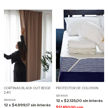
CORTINAS BLACK OUT BEIGE
PROTECTOR DE COLCHON
2,40
$25.500,00
12
x
$2.125,00
sin interés
$59.990,00
12
x
$4.999,17
sin interés
$17.850,00
con