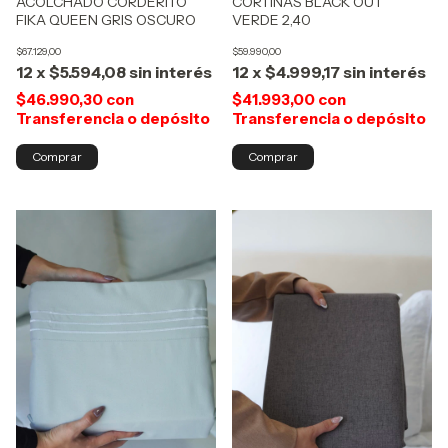
CORTINAS BLACK OUT
ACOLCHADO CORDERITO
VERDE 2,40
FIKA QUEEN GRIS OSCURO
$59.990,00
$67.129,00
12
x
$4.999,17
sin interés
12
x
$5.594,08
sin interés
$41.993,00
con
$46.990,30
con
Transferencia o depósito
Transferencia o depósito