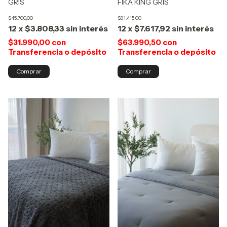
FIKA KING GRIS
GRIS
$91.415,00
$45.700,00
12
x
$7.617,92
sin interés
12
x
$3.808,33
sin interés
$63.990,50
con
$31.990,00
con
Transferencia o depósito
Transferencia o depósito
Comprar