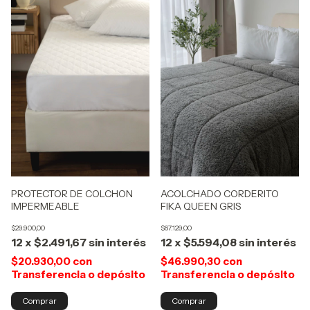
ACOLCHADO CORDERITO
PROTECTOR DE COLCHON
FIKA QUEEN GRIS
IMPERMEABLE
$67.129,00
$29.900,00
12
x
$5.594,08
sin interés
12
x
$2.491,67
sin interés
$46.990,30
con
$20.930,00
con
Transferencia o depósito
Transferencia o depósito
Comprar