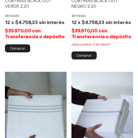
CORTINAS BLACK OUT
CORTINAS BLACK OUT
VERDE 2,20
NEGRO 2,20
$57.100,00
$57.100,00
12
x
$4.758,33
sin interés
12
x
$4.758,33
sin interés
$39.970,00
con
$39.970,00
con
Transferencia o depósito
Transferencia o depósito
¡Solo quedan
2
en stock!