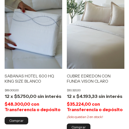
SABANAS HOTEL 600 HQ
CUBRE EDREDON CON
KING SIZE BLANCO
FUNDA VISON CLARO
$69.000,00
$50.320,00
12
x
$5.750,00
sin interés
12
x
$4.193,33
sin interés
$48.300,00
con
$35.224,00
con
Transferencia o depósito
Transferencia o depósito
¡Solo quedan
2
en stock!
Comprar