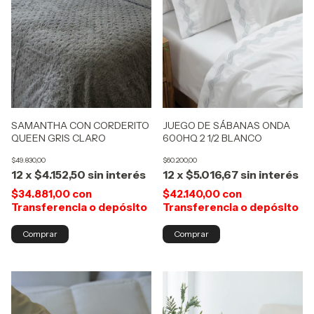
JUEGO DE SÁBANAS ONDA
SAMANTHA CON CORDERITO
600HQ 2 1/2 BLANCO
QUEEN GRIS CLARO
$60.200,00
$49.830,00
12
x
$5.016,67
sin interés
12
x
$4.152,50
sin interés
$42.140,00
con
$34.881,00
con
Transferencia o depósito
Transferencia o depósito