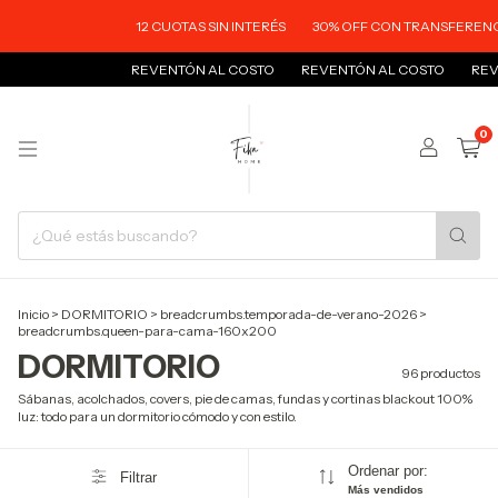
OTAS SIN INTERÉS
30% OFF CON TRANSFERENCIA
ENVÍOS A TODO EL P
TÓN AL COSTO
REVENTÓN AL COSTO
REVENTÓN AL COSTO
REVE
0
Inicio
>
DORMITORIO
>
breadcrumbs.temporada-de-verano-2026
>
breadcrumbs.queen-para-cama-160x200
DORMITORIO
96 productos
Sábanas, acolchados, covers, pie de camas, fundas y cortinas blackout 100%
luz: todo para un dormitorio cómodo y con estilo.
Ordenar por:
Filtrar
Más vendidos