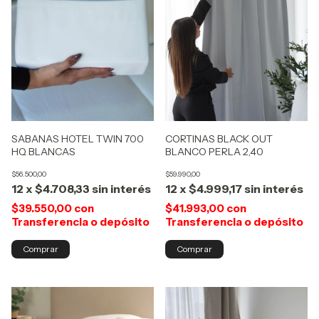
CORTINAS BLACK OUT
SABANAS HOTEL TWIN 700
BLANCO PERLA 2,40
HQ BLANCAS
$59.990,00
$56.500,00
12
x
$4.999,17
sin interés
12
x
$4.708,33
sin interés
$41.993,00
con
$39.550,00
con
Transferencia o depósito
Transferencia o depósito