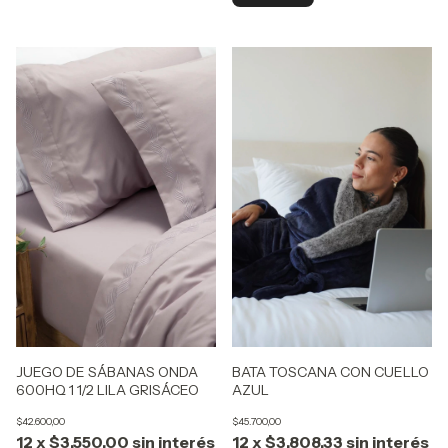
JUEGO DE SÁBANAS ONDA
BATA TOSCANA CON CUELLO
600HQ 1 1/2 LILA GRISÁCEO
AZUL
$42.600,00
$45.700,00
12
x
$3.550,00
sin interés
12
x
$3.808,33
sin interés