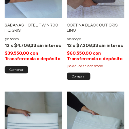
CORTINA BLACK OUT GRIS
SABANAS HOTEL TWIN 700
LINO
HQ GRIS
$86.500,00
$56.500,00
12
x
$7.208,33
sin interés
12
x
$4.708,33
sin interés
$60.550,00
con
$39.550,00
con
Transferencia o depósito
Transferencia o depósito
¡Solo quedan
2
en stock!