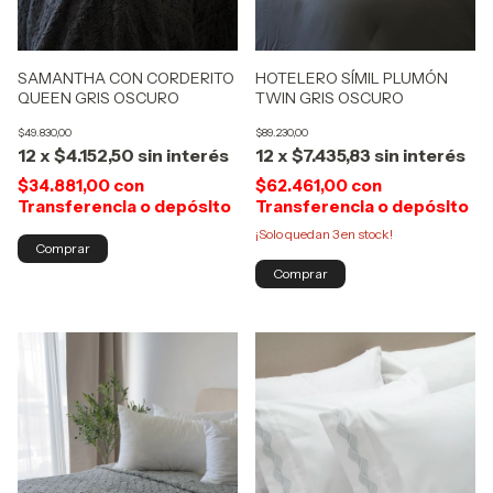
HOTELERO SÍMIL PLUMÓN
SAMANTHA CON CORDERITO
TWIN GRIS OSCURO
QUEEN GRIS OSCURO
$89.230,00
$49.830,00
12
x
$7.435,83
sin interés
12
x
$4.152,50
sin interés
$62.461,00
con
$34.881,00
con
Transferencia o depósito
Transferencia o depósito
¡Solo quedan
3
en stock!