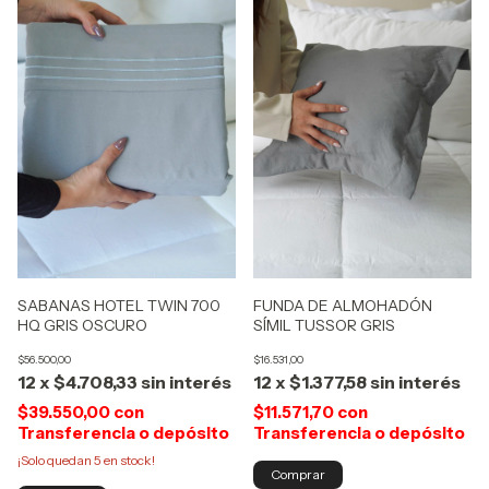
FUNDA DE ALMOHADÓN
SABANAS HOTEL TWIN 700
SÍMIL TUSSOR GRIS
HQ GRIS OSCURO
$16.531,00
$56.500,00
12
x
$1.377,58
sin interés
12
x
$4.708,33
sin interés
$11.571,70
con
$39.550,00
con
Transferencia o depósito
Transferencia o depósito
¡Solo quedan
5
en stock!
Comprar