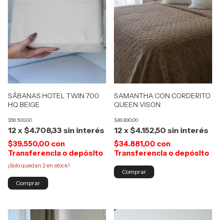
SAMANTHA CON CORDERITO
SÁBANAS HOTEL TWIN 700
QUEEN VISON
HQ BEIGE
$49.830,00
$56.500,00
12
x
$4.152,50
sin interés
12
x
$4.708,33
sin interés
$34.881,00
con
$39.550,00
con
Transferencia o depósito
Transferencia o depósito
¡Solo quedan
2
en stock!