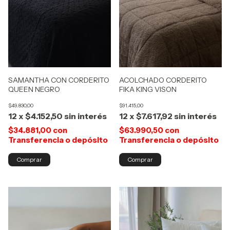
SAMANTHA CON CORDERITO
ACOLCHADO CORDERITO
QUEEN NEGRO
FIKA KING VISON
$49.830,00
$91.415,00
12
x
$4.152,50
sin interés
12
x
$7.617,92
sin interés
$34.881,00
con
$63.990,50
con
Transferencia o depósito
Transferencia o depósito