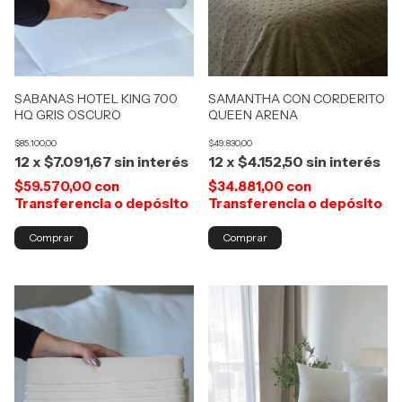
SAMANTHA CON CORDERITO
SABANAS HOTEL KING 700
QUEEN ARENA
HQ GRIS OSCURO
$49.830,00
$85.100,00
12
x
$4.152,50
sin interés
12
x
$7.091,67
sin interés
$34.881,00
con
$59.570,00
con
Transferencia o depósito
Transferencia o depósito