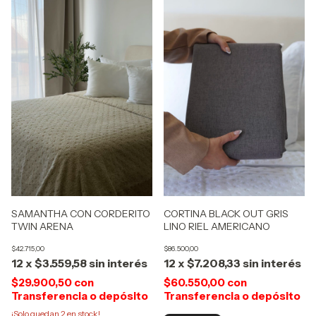
SAMANTHA CON CORDERITO
CORTINA BLACK OUT GRIS
TWIN ARENA
LINO RIEL AMERICANO
$42.715,00
$86.500,00
12
x
$3.559,58
sin interés
12
x
$7.208,33
sin interés
$29.900,50
con
$60.550,00
con
Transferencia o depósito
Transferencia o depósito
¡Solo quedan
2
en stock!