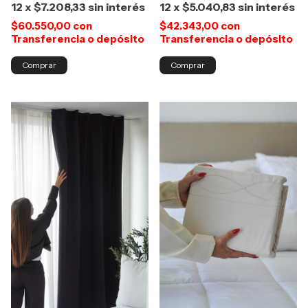
12
x
$7.208,33
sin interés
12
x
$5.040,83
sin interés
$60.550,00
con
$42.343,00
con
Transferencia o depósito
Transferencia o depósito