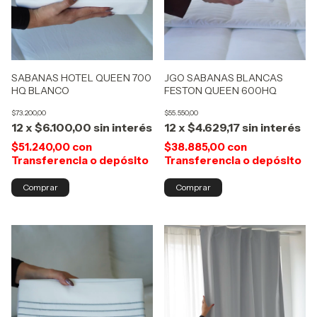
SABANAS HOTEL QUEEN 700
JGO SABANAS BLANCAS
HQ BLANCO
FESTON QUEEN 600HQ
$73.200,00
$55.550,00
12
x
$6.100,00
sin interés
12
x
$4.629,17
sin interés
$51.240,00
con
$38.885,00
con
Transferencia o depósito
Transferencia o depósito