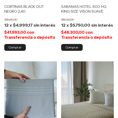
CORTINAS BLACK OUT
SABANAS HOTEL 600 HQ
NEGRO 2,40
KING SIZE VISON SUAVE
$59.990,00
$69.000,00
12
x
$4.999,17
sin interés
12
x
$5.750,00
sin interés
$41.993,00
con
$48.300,00
con
Transferencia o depósito
Transferencia o depósito