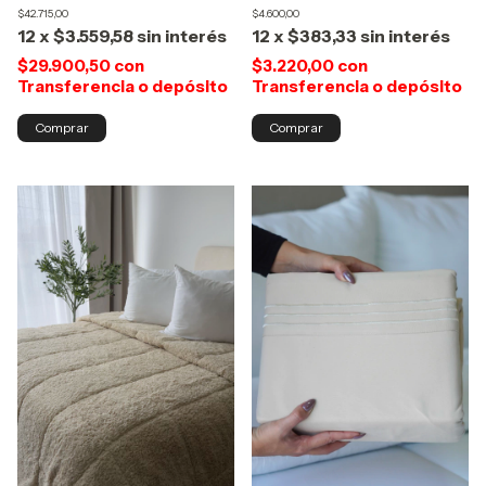
$4.600,00
$42.715,00
12
x
$383,33
sin interés
12
x
$3.559,58
sin interés
$3.220,00
con
$29.900,50
con
Transferencia o depósito
Transferencia o depósito