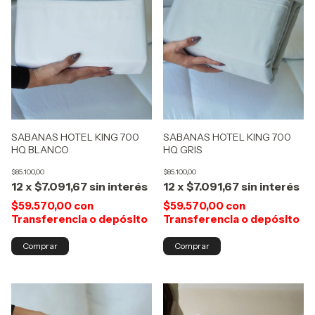
SABANAS HOTEL KING 700
SABANAS HOTEL KING 700
HQ GRIS
HQ BLANCO
$85.100,00
$85.100,00
12
x
$7.091,67
sin interés
12
x
$7.091,67
sin interés
$59.570,00
con
$59.570,00
con
Transferencia o depósito
Transferencia o depósito