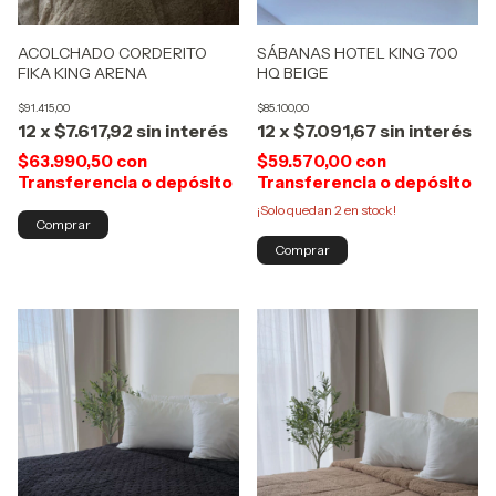
ACOLCHADO CORDERITO
SÁBANAS HOTEL KING 700
FIKA KING ARENA
HQ BEIGE
$91.415,00
$85.100,00
12
x
$7.617,92
sin interés
12
x
$7.091,67
sin interés
$63.990,50
con
$59.570,00
con
Transferencia o depósito
Transferencia o depósito
¡Solo quedan
2
en stock!