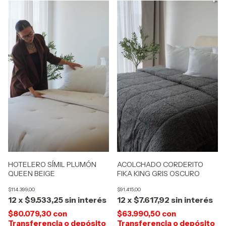
ACOLCHADO CORDERITO
HOTELERO SÍMIL PLUMÓN
FIKA KING GRIS OSCURO
QUEEN BEIGE
$91.415,00
$114.399,00
12
x
$7.617,92
sin interés
12
x
$9.533,25
sin interés
$63.990,50
con
$80.079,30
con
Transferencia o depósito
Transferencia o depósito