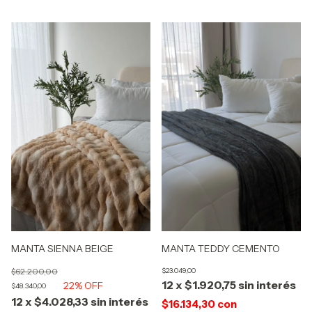
MANTA TEDDY CEMENTO
MANTA SIENNA BEIGE
$23.049,00
$62.200,00
12
x
$1.920,75
sin interés
22
% OFF
$48.340,00
12
x
$4.028,33
sin interés
$16.134,30
con