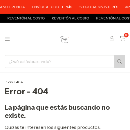
ANSFERENCIA
ENVÍOS A TODO EL PAÍS
12 CUOTAS SIN INTERÉS
30%
REVENTÓN AL COSTO
REVENTÓN AL COSTO
REVENTÓN AL COST
0
Inicio
>
404
Error - 404
La página que estás buscando no
existe.
Quizás te interesen los siguientes productos.