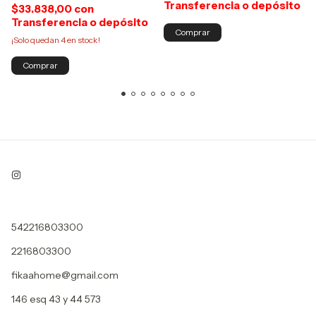
Transferencia o depósito
$33.838,00
con
Transferencia o depósito
¡Solo quedan
4
en stock!
542216803300
2216803300
fikaahome@gmail.com
146 esq 43 y 44 573